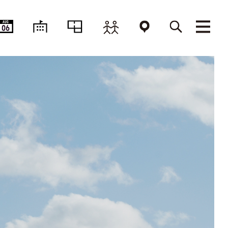
AUG
06