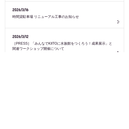
2026/3/16
時間貸駐車場 リニューアル工事のお知らせ
2026/3/12
［PRESS］「みんなでKIITOに水族館をつくろう！成果展示」と
関連ワークショップ開催について
2026/2/24
2月28日（土）、3月1日（日）クリエイティブラウンジの利用制
限について
2026/2/24
［REPORT］〈災間スタディーズ：震災30年目の“分有”をさぐ
る〉#2 ディスカッション『記録を集め、受け渡す』後編