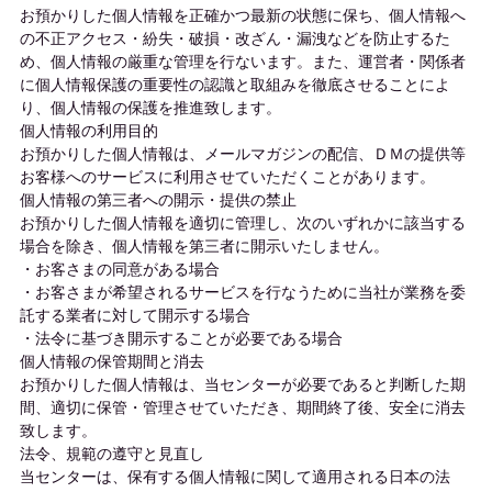
お預かりした個人情報を正確かつ最新の状態に保ち、個人情報へ
の不正アクセス・紛失・破損・改ざん・漏洩などを防止するた
め、個人情報の厳重な管理を行ないます。また、運営者・関係者
に個人情報保護の重要性の認識と取組みを徹底させることによ
り、個人情報の保護を推進致します。
個人情報の利用目的
お預かりした個人情報は、メールマガジンの配信、ＤＭの提供等
お客様へのサービスに利用させていただくことがあります。
個人情報の第三者への開示・提供の禁止
お預かりした個人情報を適切に管理し、次のいずれかに該当する
場合を除き、個人情報を第三者に開示いたしません。
・お客さまの同意がある場合
・お客さまが希望されるサービスを行なうために当社が業務を委
託する業者に対して開示する場合
・法令に基づき開示することが必要である場合
個人情報の保管期間と消去
お預かりした個人情報は、当センターが必要であると判断した期
間、適切に保管・管理させていただき、期間終了後、安全に消去
致します。
法令、規範の遵守と見直し
当センターは、保有する個人情報に関して適用される日本の法