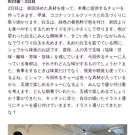
8/23金：2日目
2日目は、前回決めた具材を使って、本番に提供するチェーを
作ってみます。早速、ココナッツミルクソースと白玉づくりに
取り掛かります。白玉は、緑色の着色料で色を付け、前回より
も食べやすくするためサイズを少し小さくして作ります。色が
変わった白玉にみんな興味津々。すごい色！と言いながらみん
なでワイワイ白玉を丸めます。丸めた白玉を茹でている間に、
シェフから味覚のお話です。普段、人の舌で五味（塩味・甘
味・酸味・苦味・旨味）を感じています。今回作るチェーに入
っている食材は、それぞれどんな味がするものでしょうか？ま
た、食事をするときは味覚だけでなく、視覚や聴覚も使ってい
るよね、とシェフ。今回作るチェーは色々な具材が入っている
から、五感で楽しめるチェーになるよう、みんなで盛り付け案
を考えます。どんな順番でいれたら、五感で楽しめるでしょう
か？案ができたら、キッチンに戻り、自分の描いたイラスト通
りにチェーを盛り付けていきます。イラスト通りにできたか
な？