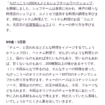
「
ちびっこうべ2024ユメミセシェフチームワークショップ
」
を開催しました。シェフチームは各班に分かれ、神戸の様々な
料理店のシェフより、ユメミセで提供する料理の調理を学びま
す。8班はベトナム料理人で、ベトナム料理のお店「コムコ
カ」元店主の
古賀智晶シェフ
より、チェーの作り方を学びま
す。
8/9金：1日目
「チェー」と言われるとどんな料理をイメージするでしょう
か？シェフ曰く、ベトナム料理で、ぜんざいのような料理との
こと。温かいものもあれば冷たいものもあり、甘いものもあれ
ば、甘くないものもあり…200種類以上の味があるそうです。
（！）今回みんなで作るのは、そんなチェーの特徴を使った、
ちびっこうべのオリジナルのチェー！KIITOのキッチンでシェ
フから作り方を学びます。チェーのベースはココナッツミルク
ソース。普段はその中に、白玉や緑豆あん、小豆、フルーツな
どを入れます。今回はオリジナルのチェーを作るにあたって、
中に入れる具材をみんなで考えます。何が入っていたら美味し
いでしょうか？たくさん案を出していきます。