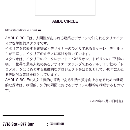
AMDL CIRCLE
https://amdlcircle.com/
AMDL CIRCLEは、人間性があふれる建築とデザインで知られるクリエイテ
ィブな学際的スタジオです。
イタリアを代表する建築家・デザイナーのひとりであるミケーレ・デ・ルッ
キが主宰し、イタリアのミラノに本社を置いています。
スタジオは、イタリアのウニクレディト・パビリオン、トビリシの「平和の
橋」、世界で最も人気のあるデザイナーズランプであるアルテミデ社の「ト
ロメオ」をはじめとする象徴的なプロジェクトをはじめとして、40年にわた
る先駆的な業績を礎としています。
AMDL CIRCLEの人文主義的な原則である生活の質を向上させるための継続
的な探求は、物理的、知的の両面におけるデザインの根幹を構成するもので
す。
（2020年12月21日時点）
7/16 Sat - 8/7 Sun
EXHIBITION