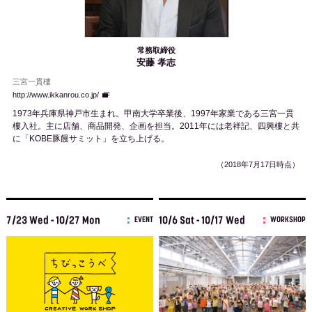
常務取締役
安藤 孝志
三宮一貫樓
http://www.ikkanrou.co.jp/
1973年兵庫県神戸市生まれ。甲南大学卒業後、1997年家業である三宮一貫
樓入社。主に店舗、商品開発、企画を担当。2011年には老祥記、四興樓と共
に「KOBE豚饅サミット」を立ち上げる。
（2018年7月17日時点）
7/23 Wed - 10/27 Mon
10/6 Sat - 10/17 Wed
EVENT
WORKSHOP