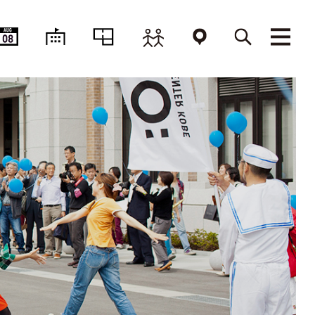
AUG
08