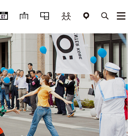
AUG
07