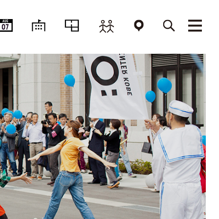
AUG
07