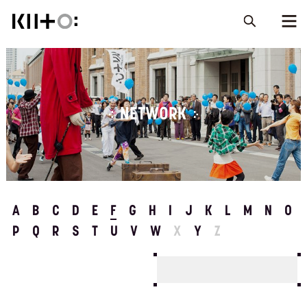
NETWORK
A
B
C
D
E
F
G
H
I
J
K
L
M
N
O
P
Q
R
S
T
U
V
W
X
Y
Z
クリエイティブラボ