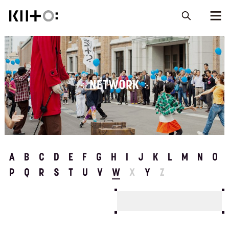
NETWORK
A
B
C
D
E
F
G
H
I
J
K
L
M
N
O
P
Q
R
S
T
U
V
W
X
Y
Z
クリエイティブラボ