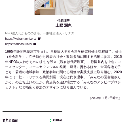
代表理事
土肥 潤也
NPO法人わかもののまち、一般社団法人トリナス
https://wakamachi.org/
https://torinasu.info/
1995年静岡県焼津市生まれ。早稲田大学社会科学研究科修士課程修了、修士
（社会科学）。在学時から若者の社会・政治参加に関する活動に参加。2015
年NPO法人わかもののまちを設立（現在は代表理事）。静岡県内を中心にユ
ースセンター、ユースカウンシルの発足・運営に携わるほか、全国各地で子
ども・若者の地域参加、政治参加に関わる研修や実践支援に取り組む。2020
年に（一社）トリナスを共同創業、現在は代表理事。「みんなの図書館さん
かく」の立ち上げのほか、商店街を遊び場にする「みんなのアソビパプロジ
ェクト」など幅広く参加のデザインに取り組んでいる。
（2023年11月2日時点）
11/12 Sun
RENTAL