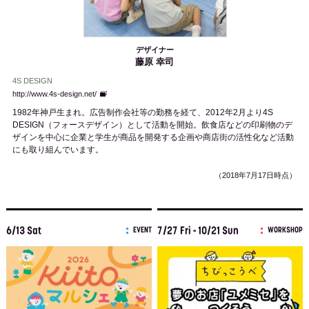
デザイナー
藤原 幸司
4S DESIGN
http://www.4s-design.net/
1982年神戸生まれ。広告制作会社等の勤務を経て、2012年2月より4S
DESIGN（フォースデザイン）として活動を開始。飲食店などの印刷物のデ
ザインを中心に企業と学生が商品を開発する企画や商店街の活性化など活動
にも取り組んでいます。
（2018年7月17日時点）
6/13 Sat
7/27 Fri - 10/21 Sun
EVENT
WORKSHOP