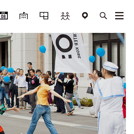
AUG
08