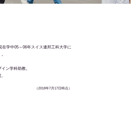
院在学中05～06年スイス連邦工科大学に
）。
ザイン学科助教。
賞。
（2018年7月17日時点）