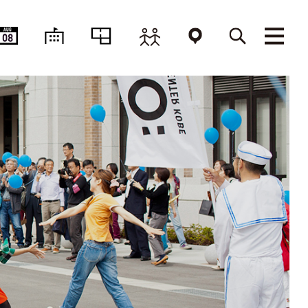
AUG
08