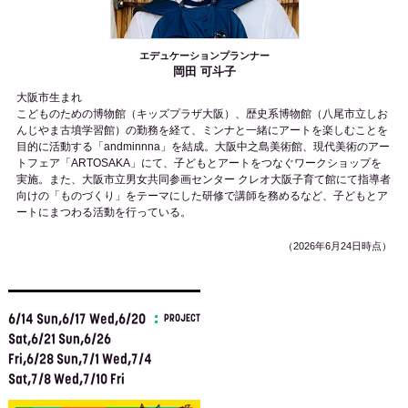
エデュケーションプランナー
岡田 可斗子
大阪市生まれ
こどものための博物館（キッズプラザ大阪）、歴史系博物館（八尾市立しお
んじやま古墳学習館）の勤務を経て、ミンナと一緒にアートを楽しむことを
目的に活動する「andminnna」を結成。大阪中之島美術館、現代美術のアー
トフェア「ARTOSAKA」にて、子どもとアートをつなぐワークショップを
実施。また、大阪市立男女共同参画センター クレオ大阪子育て館にて指導者
向けの「ものづくり」をテーマにした研修で講師を務めるなど、子どもとア
ートにまつわる活動を行っている。
（2026年6月24日時点）
6/14 Sun,6/17 Wed,6/20
PROJECT
Sat,6/21 Sun,6/26
Fri,6/28 Sun,7/1 Wed,7/4
Sat,7/8 Wed,7/10 Fri