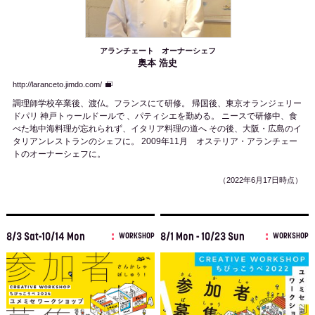
アランチェート オーナーシェフ
奥本 浩史
http://laranceto.jimdo.com/
調理師学校卒業後、渡仏。フランスにて研修。 帰国後、東京オランジェリー
ドパリ 神戸トゥールドールで 、パティシエを勤める。 ニースで研修中、食
べた地中海料理が忘れられず、イタリア料理の道へ その後、大阪・広島のイ
タリアンレストランのシェフに。 2009年11月 オステリア・アランチェー
トのオーナーシェフに。
（2022年6月17日時点）
8/3 Sat-10/14 Mon
8/1 Mon - 10/23 Sun
WORKSHOP
WORKSHOP