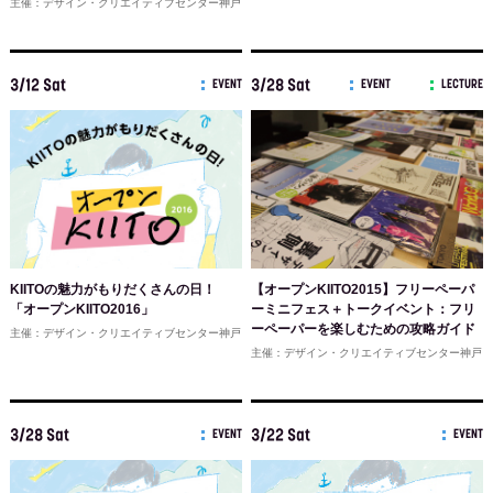
主催：デザイン・クリエイティブセンター神戸
3/12 Sat
3/28 Sat
EVENT
EVENT
LECTURE
KIITOの魅力がもりだくさんの日！
【オープンKIITO2015】フリーペーパ
「オープンKIITO2016」
ーミニフェス＋トークイベント：フリ
ーペーパーを楽しむための攻略ガイド
主催：デザイン・クリエイティブセンター神戸
主催：デザイン・クリエイティブセンター神戸
3/28 Sat
3/22 Sat
EVENT
EVENT