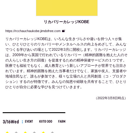
リカバリーカレッジKOBE
https://rcchauchaukobe.jimdofree.com
リカバリーカレッジKOBEは、いろんな生きづらさや違いを持つ人々が集
い、ひとりひとりのリカバリーやメンタルヘルスの向上をめざして、みんな
でつくる学びあいの場として2022年3月に開校します。リカバリーカレッジ
は、2009年から英国で行われているリカバリー（精神的困難を抱えた人のそ
の人らしい生き方の回復）を促進するための精神保健サービスの１つです。
医療でも福祉でもなく、成人教育という新しいアプローチが世界でも注目さ
れています。精神的困難を抱えた当事者だけでなく、家族や友人、支援者や
地域住民など、誰もが参加でき、様々な立場の人と共同創造（コ・プロダク
ション）するのが特徴です。みんなの知恵や経験を共有することで、ひとり
ひとりが自分に必要な学びを見つけていきます。
（2022年3月8日時点）
3/16Wed
EVENT
KIITO:300
FARM