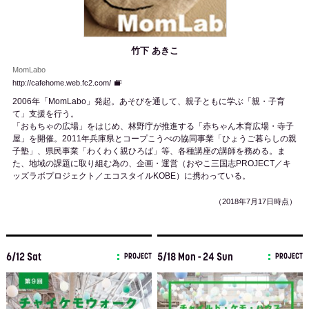
竹下 あきこ
MomLabo
http://cafehome.web.fc2.com/
2006年「MomLabo」発起。あそびを通して、親子ともに学ぶ「親・子育
て」支援を行う。
「おもちゃの広場」をはじめ、林野庁が推進する「赤ちゃん木育広場・寺子
屋」を開催。2011年兵庫県とコープこうべの協同事業「ひょうご暮らしの親
子塾」、県民事業「わくわく親ひろば」等、各種講座の講師を務める。ま
た、地域の課題に取り組む為の、企画・運営（おやこ三国志PROJECT／キ
ッズラボプロジェクト／エコスタイルKOBE）に携わっている。
（2018年7月17日時点）
6/12 Sat
5/18 Mon - 24 Sun
PROJECT
PROJECT