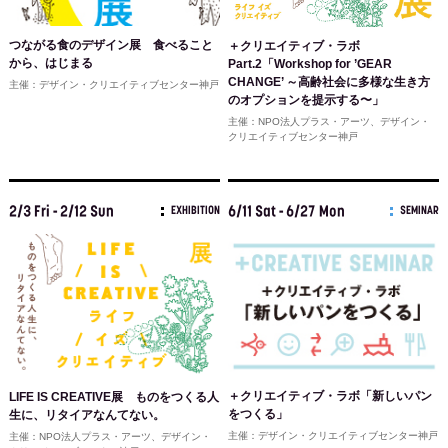
つながる食のデザイン展 食べること
＋クリエイティブ・ラボ
から、はじまる
Part.2「Workshop for ’GEAR
CHANGE’ ～高齢社会に多様な生き方
主催：デザイン・クリエイティブセンター神戸
のオプションを提示する〜」
主催：NPO法人プラス・アーツ、デザイン・
クリエイティブセンター神戸
2/3 Fri - 2/12 Sun
6/11 Sat - 6/27 Mon
EXHIBITION
SEMINAR
＋クリエイティブ・ラボ「新しいパン
LIFE IS CREATIVE展 ものをつくる人
をつくる」
生に、リタイアなんてない。
主催：デザイン・クリエイティブセンター神戸
主催：NPO法人プラス・アーツ、デザイン・