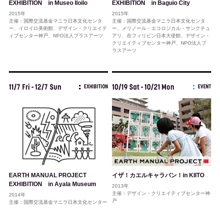
EXHIBITION in Museo Iloilo
EXHIBITION in Baguio City
2015年
2015年
主催：国際交流基金マニラ日本文化センタ
主催：国際交流基金マニラ日本文化センタ
ー、イロイロ美術館、デザイン・クリエイテ
ー、メリノール・エコロジカル・サンクチュ
ィブセンター神戸、NPO法人プラスアーツ
アリ、在フィリピン日本大使館、デザイン・
クリエイティブセンター神戸、NPO法人プ
ラスアーツ
11/7 Fri - 12/7 Sun
10/19 Sat - 10/21 Mon
EXHIBITION
EVENT
イザ！カエルキャラバン！in KIITO
EARTH MANUAL PROJECT
EXHIBITION in Ayala Museum
2013年
主催：デザイン・クリエイティブセンター神
2014年
戸
主催：国際交流基金マニラ日本文化センター