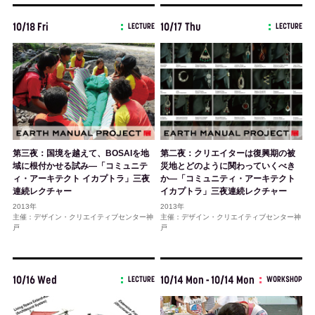
10/18 Fri
10/17 Thu
LECTURE
LECTURE
第三夜：国境を越えて、BOSAIを地
第二夜：クリエイターは復興期の被
域に根付かせる試み―「コミュニテ
災地とどのように関わっていくべき
ィ・アーキテクト イカプトラ」三夜
か―「コミュニティ・アーキテクト
連続レクチャー
イカプトラ」三夜連続レクチャー
2013年
2013年
主催：デザイン・クリエイティブセンター神
主催：デザイン・クリエイティブセンター神
戸
戸
10/16 Wed
10/14 Mon - 10/14 Mon
LECTURE
WORKSHOP