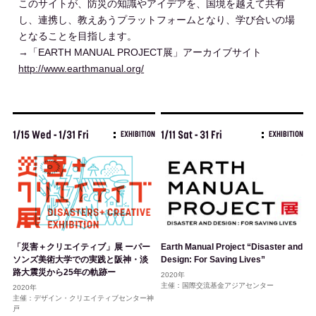
このサイトが、防災の知識やアイデアを、国境を越えて共有
し、連携し、教えあうプラットフォームとなり、学び合いの場
となることを目指します。
→「EARTH MANUAL PROJECT展」アーカイブサイト
http://www.earthmanual.org/
1/15 Wed - 1/31 Fri
1/11 Sat - 31 Fri
EXHIBITION
EXHIBITION
「災害＋クリエイティブ」展 ーパー
Earth Manual Project “Disaster and
ソンズ美術大学での実践と阪神・淡
Design: For Saving Lives”
路大震災から25年の軌跡ー
2020年
主催：国際交流基金アジアセンター
2020年
主催：デザイン・クリエイティブセンター神
戸