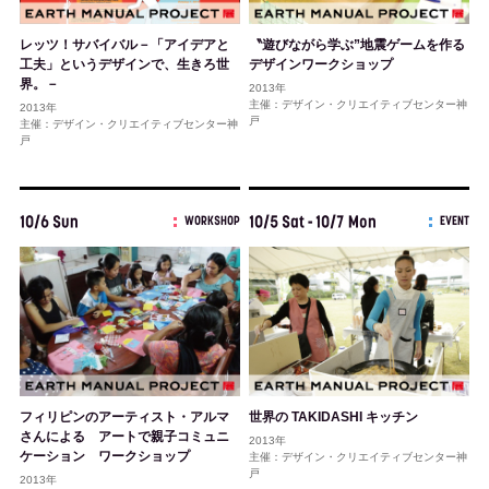
レッツ！サバイバル－「アイデアと
〝遊びながら学ぶ”地震ゲームを作る
工夫」というデザインで、生きろ世
デザインワークショップ
界。－
2013年
主催：デザイン・クリエイティブセンター神
2013年
戸
主催：デザイン・クリエイティブセンター神
戸
10/6 Sun
10/5 Sat - 10/7 Mon
WORKSHOP
EVENT
フィリピンのアーティスト・アルマ
世界の TAKIDASHI キッチン
さんによる アートで親子コミュニ
2013年
ケーション ワークショップ
主催：デザイン・クリエイティブセンター神
戸
2013年