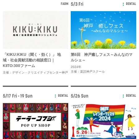
5/3 Fri
FARM
RENTAL
「KIKU:KIKU（聞く・効く）」 地
第6回 神戸癒しフェス～みんなのマ
域・社会貢献活動の相談窓口｜
ルシェ～
KIITO:300ファーム
2024年
主催：楽読神戸スクール
主催：デザイン・クリエイティブセンター神戸
5/17 Fri - 19 Sun
5/26 Sun
RENTAL
RENTAL