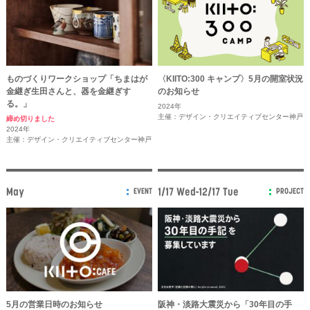
ものづくりワークショップ「ちまはが
〈KIITO:300 キャンプ〉5月の開室状況
金継ぎ生田さんと、器を金継ぎす
のお知らせ
る。」
2024年
主催：デザイン・クリエイティブセンター神戸
締め切りました
2024年
主催：デザイン・クリエイティブセンター神戸
May
1/17 Wed-12/17 Tue
EVENT
PROJECT
5月の営業日時のお知らせ
阪神・淡路大震災から「30年目の手