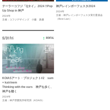
テーラーコフジ「Qタイ」 2024 !!Pop
神戸レインボーフェスタ2024
Up Shop in 神戸
2024年
主催：神戸レインボーフェスタ実行委員会
2024年
（Best Lian）
主催：コフジデザインズ 小藤 真優
5/31 Fri
RENTAL
KOIASアート・プロジェクト#2 sam
+ katrinem
Thinking with the ears 神戸を歩く、
神戸を聴く
2024年
主催：神戸雰囲気学研究所（KOAIS）