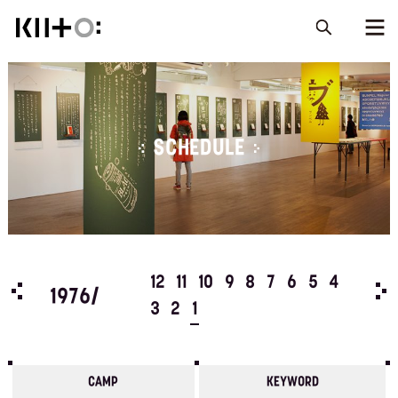
SCHEDULE
5
4
12
11
10
9
8
7
6
5
4
197
1976/
3
2
1
CAMP
KEYWORD