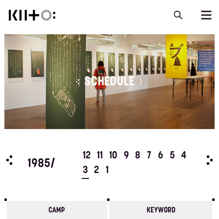
SCHEDULE
5
4
12
11
10
9
8
7
6
5
4
198
1985/
3
2
1
CAMP
KEYWORD