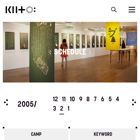
SCHEDULE
5
4
12
11
10
9
8
7
6
5
4
200
2005/
3
2
1
CAMP
KEYWORD