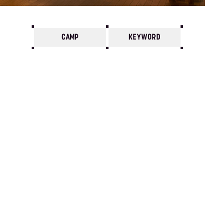
CAMP
KEYWORD
7
6
5
4
3
2
1
2024/
12
11
10