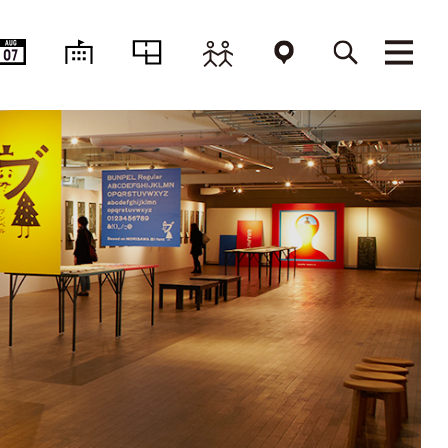
AUG
07