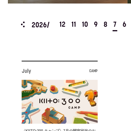
3
2
1
12
11
10
9
8
7
6
2026/
July
CAMP
〈KIITO:300 キャンプ〉7月の開室状況のお