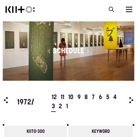
SCHEDULE
5
4
12
11
10
9
8
7
6
5
4
197
1972/
3
2
1
KIITO:300
KEYWORD