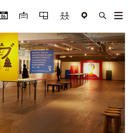
AUG
06