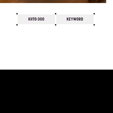
KIITO:300
KEYWORD
7
6
5
4
3
2
1
1971/
12
11
10