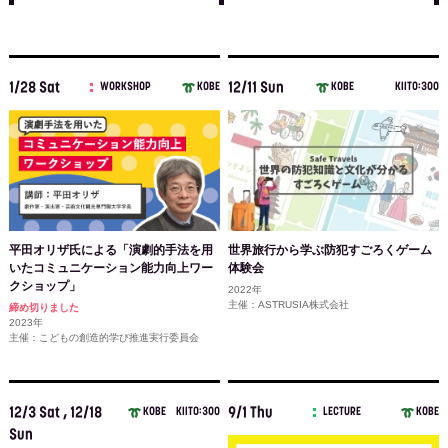
1/28 Sat
12/11 Sun
WORKSHOP
KOBE
KOBE
KIITO:300
平田オリザ氏による「演劇的手法を用
世界旅行から学ぶ防犯すごろくゲーム
いたコミュニケーション能力向上ワー
体験会
クショップ」
2022年
主催：ASTRUSIA株式会社
締め切りました
2023年
主催：こどもの創造的学び推進実行委員会
12/3 Sat , 12/18
9/1 Thu
KOBE
KIITO:300
LECTURE
KOBE
Sun