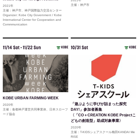
2021年
主催：神戸市
2021年
主催：神戸市、神戸国際協力交流センター
Organizer: Kobe City Government / Kobe
International Center for Cooperation and
Commmunication
11/14 Sat - 11/22 Sun
10/31 Sat
KOBE
KOBE
KOBE URBAN FARMING WEEK
「遊ぶように学びが詰まった探究
2020年
DAY!」参加者募集
主催：食都神戸運営共同事業体、日本スローフ
ード協会
〈「CO＋CREATION KOBE Projectこ
どもの創造型」助成対象事業〉
2020年
主催：T-KIDSシェアスクール梅田KANDAI Me
RISE