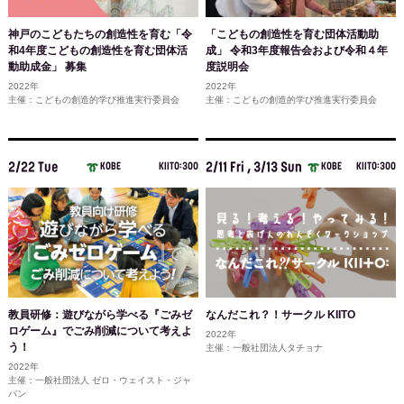
神戸のこどもたちの創造性を育む「令
「こどもの創造性を育む団体活動助
和4年度こどもの創造性を育む団体活
成」 令和3年度報告会および令和４年
動助成金」 募集
度説明会
2022年
2022年
主催：こどもの創造的学び推進実行委員会
主催：こどもの創造的学び推進実行委員会
2/22 Tue
2/11 Fri , 3/13 Sun
KOBE
KIITO:300
KOBE
KIITO:300
教員研修：遊びながら学べる『ごみゼ
なんだこれ？！サークル KIITO
ロゲーム』でごみ削減について考えよ
2022年
う！
主催：一般社団法人タチョナ
2022年
主催：一般社団法人 ゼロ・ウェイスト・ジャ
パン