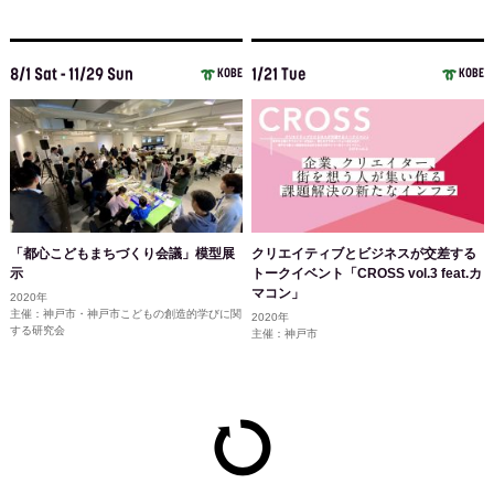
8/1 Sat - 11/29 Sun
1/21 Tue
KOBE
KOBE
「都心こどもまちづくり会議」模型展
クリエイティブとビジネスが交差する
示
トークイベント「CROSS vol.3 feat.カ
マコン」
2020年
主催：神戸市・神戸市こどもの創造的学びに関
2020年
する研究会
主催：神戸市