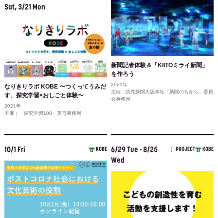
Sat, 3/21 Mon
新聞記者体験＆「KIITOミライ新聞」
を作ろう
2021年
なりきりラボ KOBE 〜つくってうみだ
主催：読売新聞大阪本社「新聞のちから」委員
す、探究学習×おしごと体験〜
会事務局
2021年
主催：「探究学習100」運営事務局
10/1 Fri
6/29 Tue - 8/25
KOBE
PROJECT
KOBE
Wed