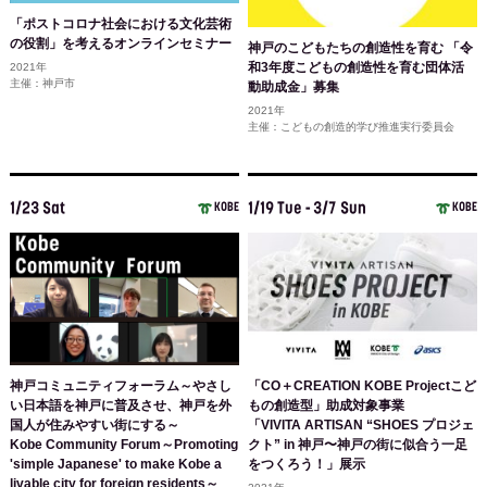
「ポストコロナ社会における文化芸術
の役割」を考えるオンラインセミナー
神戸のこどもたちの創造性を育む 「令
和3年度こどもの創造性を育む団体活
2021年
主催：神戸市
動助成金」募集
2021年
主催：こどもの創造的学び推進実行委員会
1/23 Sat
1/19 Tue - 3/7 Sun
KOBE
KOBE
神戸コミュニティフォーラム～やさし
「CO＋CREATION KOBE Projectこど
い日本語を神戸に普及させ、神戸を外
もの創造型」助成対象事業
国人が住みやすい街にする～
「VIVITA ARTISAN “SHOES プロジェ
Kobe Community Forum～Promoting
クト” in 神戸〜神戸の街に似合う一足
'simple Japanese' to make Kobe a
をつくろう！」展示
livable city for foreign residents～