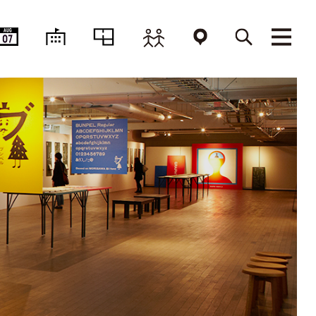
AUG
07