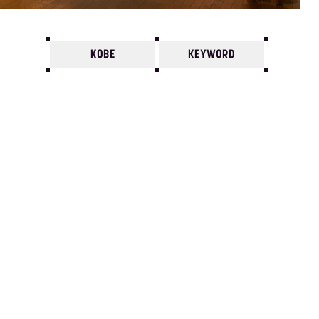
KOBE
KEYWORD
7
6
5
4
3
2
1
2011/
12
11
10