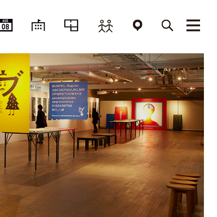
AUG
08