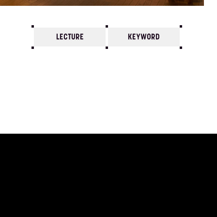
LECTURE
KEYWORD
7
6
5
4
3
2
1
1992/
12
11
10