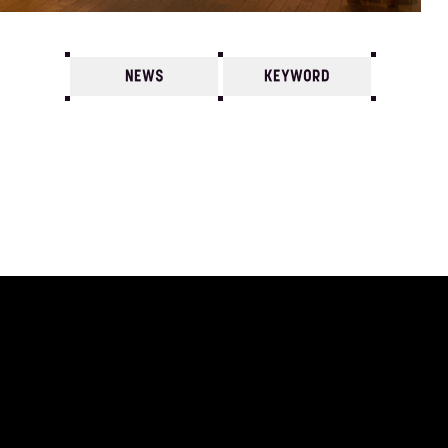
NEWS
KEYWORD
7
6
5
4
3
2
1
2023/
12
11
10