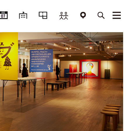
AUG
07