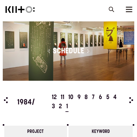
SCHEDULE
5
4
12
11
10
9
8
7
6
5
4
198
1984/
3
2
1
PROJECT
KEYWORD