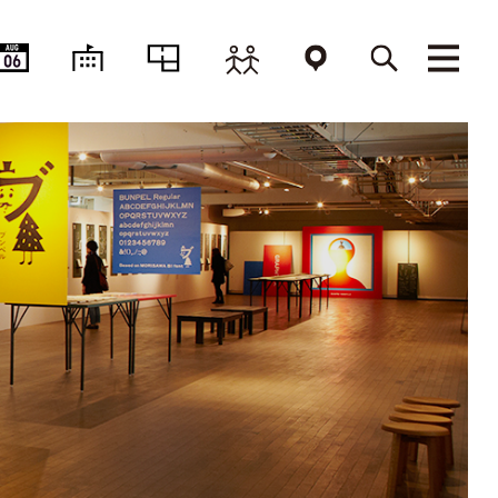
AUG
06