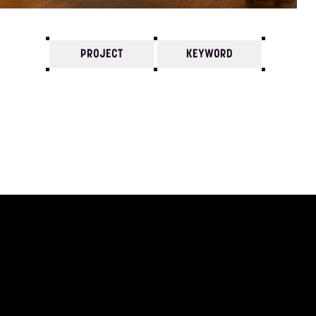
PROJECT
KEYWORD
7
6
5
4
3
2
1
1994/
12
11
10