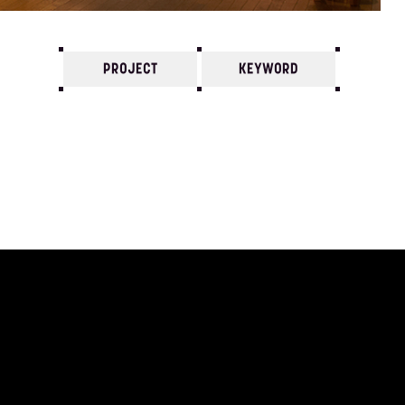
PROJECT
KEYWORD
7
6
5
4
3
2
1
2004/
12
11
10