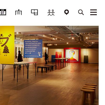
AUG
07