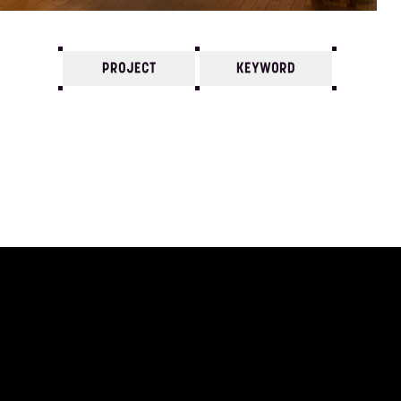
PROJECT
KEYWORD
7
6
5
4
3
2
1
2006/
12
11
10