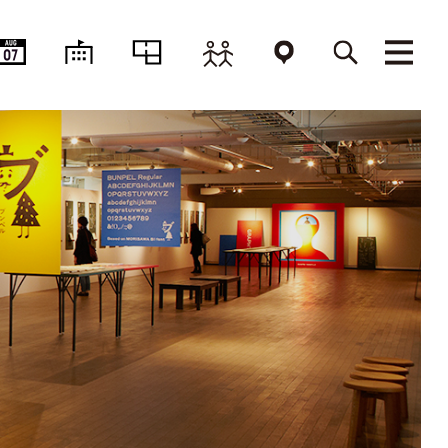
AUG
07