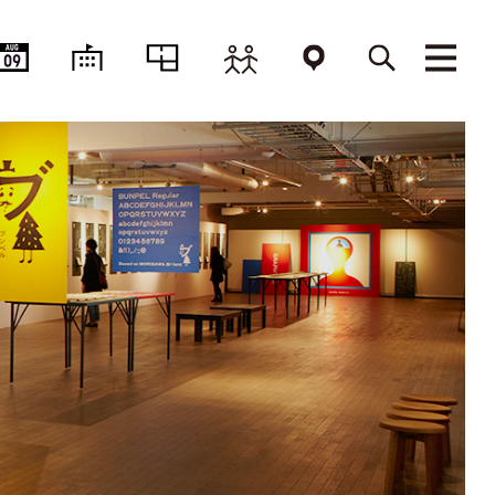
AUG
09