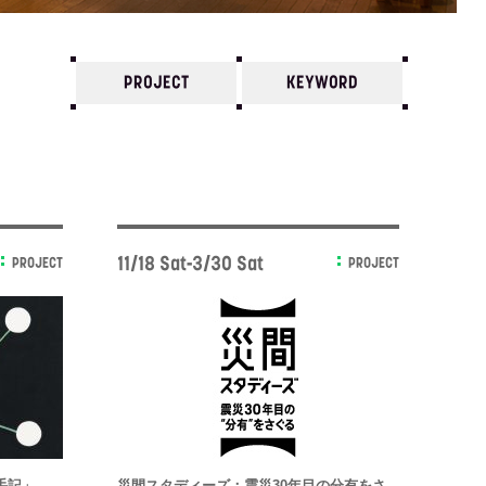
PROJECT
KEYWORD
7
6
5
4
3
2
1
2022/
12
11
10
11/18 Sat-3/30 Sat
PROJECT
PROJECT
手記」
災間スタディーズ：震災30年目の分有をさ