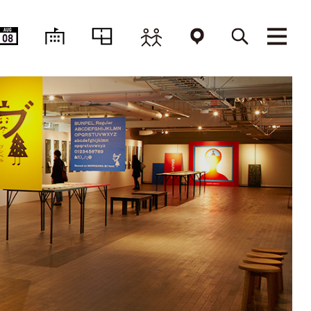
AUG
08