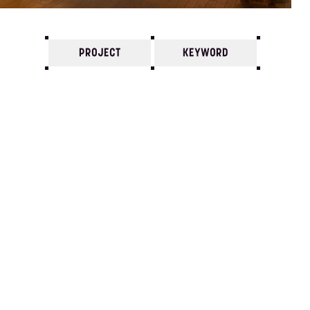
PROJECT
KEYWORD
7
6
5
4
3
2
1
2023/
12
11
10