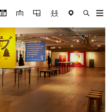
AUG
07