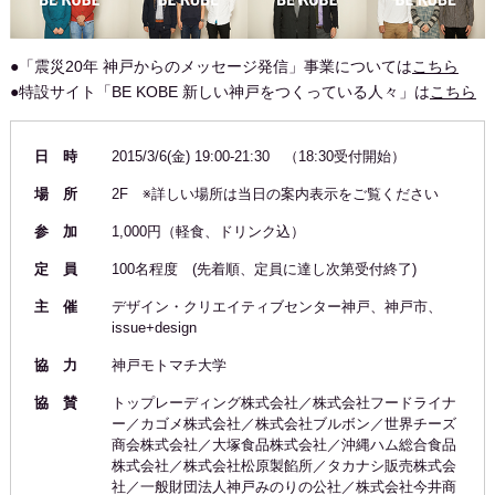
●「震災20年 神戸からのメッセージ発信」事業については
こちら
●特設サイト「BE KOBE 新しい神戸をつくっている人々」は
こちら
日 時
2015/3/6(金) 19:00-21:30 （18:30受付開始）
場 所
2F ※詳しい場所は当日の案内表示をご覧ください
参 加
1,000円（軽食、ドリンク込）
定 員
100名程度 (先着順、定員に達し次第受付終了)
主 催
デザイン・クリエイティブセンター神戸、神戸市、
issue+design
協 力
神戸モトマチ大学
協 賛
トップレーディング株式会社／株式会社フードライナ
ー／カゴメ株式会社／株式会社ブルボン／世界チーズ
商会株式会社／大塚食品株式会社／沖縄ハム総合食品
株式会社／株式会社松原製餡所／タカナシ販売株式会
社／一般財団法人神戸みのりの公社／株式会社今井商