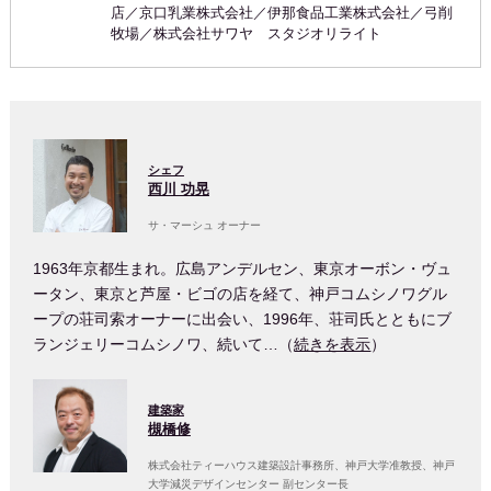
店／京口乳業株式会社／伊那食品工業株式会社／弓削
牧場／株式会社サワヤ スタジオリライト
シェフ
西川 功晃
サ・マーシュ オーナー
1963年京都生まれ。広島アンデルセン、東京オーボン・ヴュ
ータン、東京と芦屋・ビゴの店を経て、神戸コムシノワグル
ープの荘司索オーナーに出会い、1996年、荘司氏とともにブ
ランジェリーコムシノワ、続いて…（
続きを表示
）
建築家
槻橋修
株式会社ティーハウス建築設計事務所、神戸大学准教授、神戸
大学減災デザインセンター 副センター長