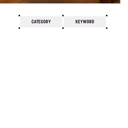
CATEGORY
KEYWORD
7
6
5
4
3
2
1
2016/
12
11
10