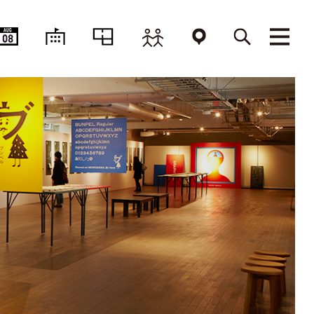
AUG
08