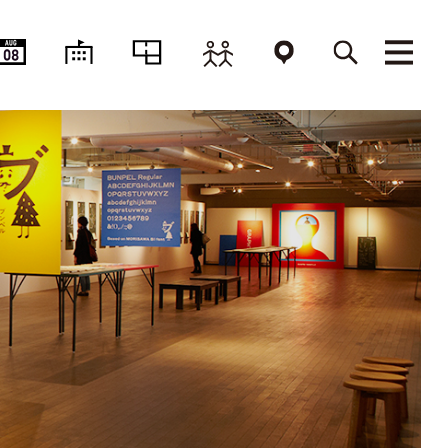
AUG
08