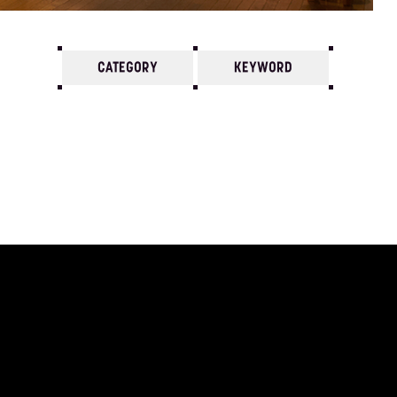
CATEGORY
KEYWORD
7
6
5
4
3
2
1
1972/
12
11
10