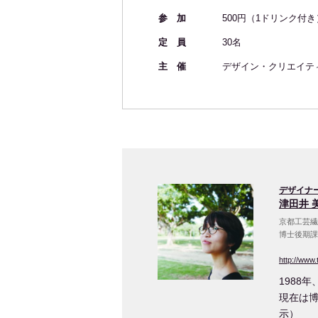
参 加
500円（1ドリンク付き
定 員
30名
主 催
デザイン・クリエイテ
デザイナ
津田井 
京都工芸繊
博士後期課程
http://www.
1988
現在は博
示
）