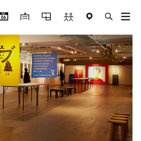
AUG
06