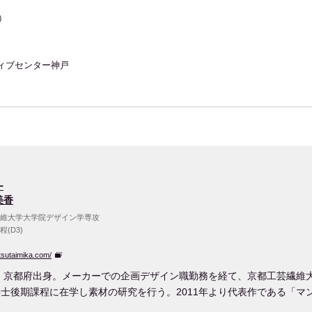
）
ィブセンター神戸
ー
美香
維大学大学院デザイン学専攻
(D3)
tsutaimika.com/
年、京都府出身。メーカーでの企画デザイン職勤務を経て、京都工芸繊維
士後期課程に在学し素材の研究を行う。2011年より代表作である「マ