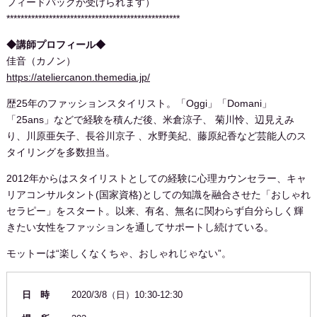
フィードバックが受けられます）
*************************************************
◆講師プロフィール◆
佳音（カノン）
https://ateliercanon.themedia.jp/
歴25年のファッションスタイリスト。「Oggi」「Domani」
「25ans」などで経験を積んだ後、米倉涼子、 菊川怜、辺見えみ
り、川原亜矢子、長谷川京子 、水野美紀、藤原紀香など芸能人のス
タイリングを多数担当。
2012年からはスタイリストとしての経験に心理カウンセラー、キャ
リアコンサルタント(国家資格)としての知識を融合させた「おしゃれ
セラピー」をスタート。以来、有名、無名に関わらず自分らしく輝
きたい女性をファッションを通してサポートし続けている。
モットーは“楽しくなくちゃ、おしゃれじゃない”。
日 時
2020/3/8（日）10:30-12:30