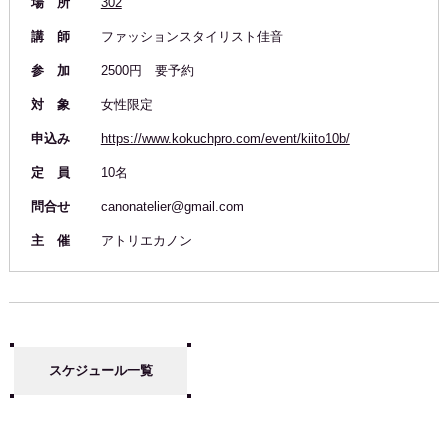
場 所
302
講 師
ファッションスタイリスト佳音
参 加
2500円 要予約
対 象
女性限定
申込み
https://www.kokuchpro.com/event/kiito10b/
定 員
10名
問合せ
canonatelier@gmail.com
主 催
アトリエカノン
スケジュール一覧