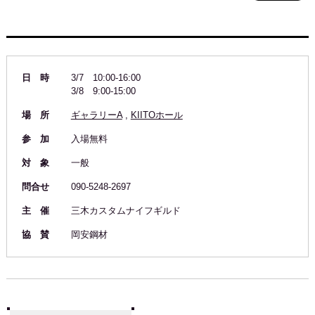
日 時
3/7 10:00-16:00
3/8 9:00-15:00
場 所
ギャラリーA
,
KIITOホール
参 加
入場無料
対 象
一般
問合せ
090-5248-2697
主 催
三木カスタムナイフギルド
協 賛
岡安鋼材