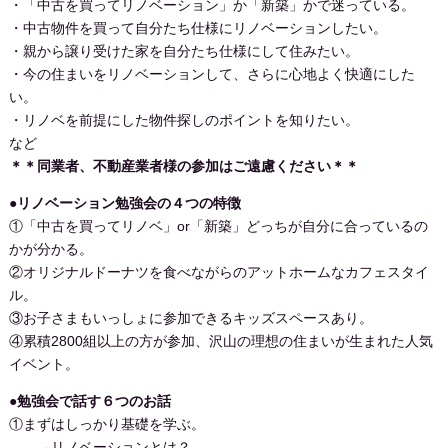
・「中古を買ってリノベーション」か「新築」かで迷っている。
・中古物件を買って自分たち仕様にリノベーションしたい。
・親から譲り受けた家を自分たち仕様にして住みたい。
・今の住まいをリノベーションして、さらに心地よく快適にした
い。
・リノベを前提にした物件探しのポイントを知りたい。
など
＊＊同業者、不動産業者様の参加はご遠慮ください＊＊
●リノベーション勉強会の４つの特徴
①「中古を買ってリノベ」or「新築」どっちが自分に合っているの
かが分かる。
②オリジナルドーナツを食べながらのアットホームなカフェスタイ
ル。
③お子さまもいっしょに参加できるキッズスペースあり。
④累積2800組以上の方が参加、沢山の理想の住まいが生まれた人気
イベント。
●勉強会で話す６つのお話
①まずはしっかり基礎を学ぶ。
→リノベーションとは？