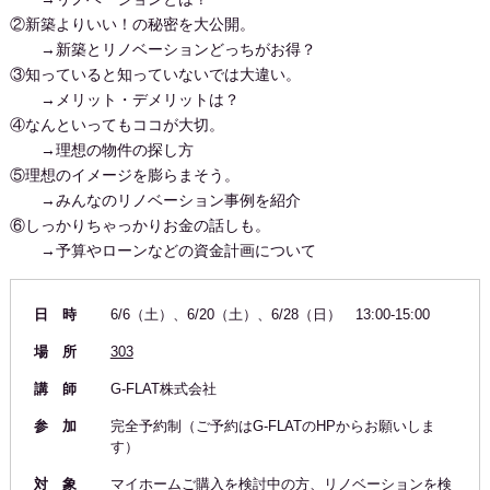
②新築よりいい！の秘密を大公開。
→新築とリノベーションどっちがお得？
③知っていると知っていないでは大違い。
→メリット・デメリットは？
④なんといってもココが大切。
→理想の物件の探し方
⑤理想のイメージを膨らまそう。
→みんなのリノベーション事例を紹介
⑥しっかりちゃっかりお金の話しも。
→予算やローンなどの資金計画について
日 時
6/6（土）、6/20（土）、6/28（日） 13:00-15:00
場 所
303
講 師
G-FLAT株式会社
参 加
完全予約制（ご予約はG-FLATのHPからお願いしま
す）
対 象
マイホームご購入を検討中の方、リノベーションを検