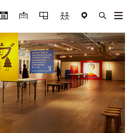
AUG
08