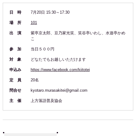
日 時
7月20日 15:30～17:30
場 所
101
出 演
紫亭京太郎、豆乃家光笑、笑谷亭いわし、水遊亭かめ
こ
参 加
当日５００円
対 象
どなたでもお越しいただけます
申込み
https://www.facebook.com/kiitotei
定 員
20名
問合せ
kyotaro.murasakitei@gmail.com
主 催
上方落語普及協会