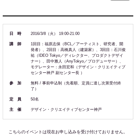
日 時
2016/3/8（火） 19:00-21:00
講 師
1回目：福原志保（BCL／アーティスト、研究者、開
発者）、2回目：高橋真人（建築家）、3回目：石川俊
祐（IDEO Tokyo／ディレクター、プロダクトデザイ
ナー）、田中雅人（AnyTokyo／プロデューサー）、
モデレーター：永田宏和（デザイン・クリエイティブ
センター神戸 副センター長 ）
参 加
無料 / 事前申込制（先着順、定員に達し次第受付終
了）
定 員
50名
主 催
デザイン・クリエイティブセンター神戸
こちらのイベントは現在お申し込みを受け付けておりません。